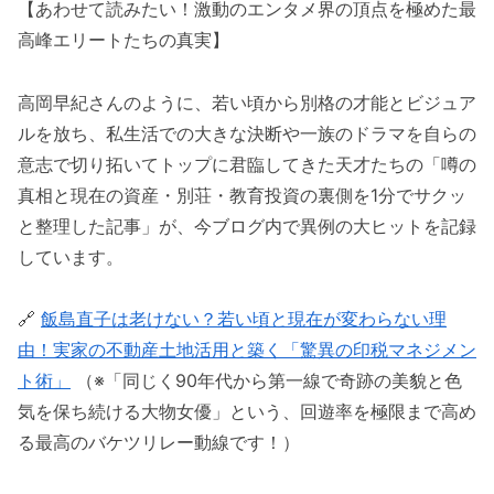
【あわせて読みたい！激動のエンタメ界の頂点を極めた最
高峰エリートたちの真実】
高岡早紀さんのように、若い頃から別格の才能とビジュア
ルを放ち、私生活での大きな決断や一族のドラマを自らの
意志で切り拓いてトップに君臨してきた天才たちの「噂の
真相と現在の資産・別荘・教育投資の裏側を1分でサクッ
と整理した記事」が、今ブログ内で異例の大ヒットを記録
しています。
🔗
飯島直子は老けない？若い頃と現在が変わらない理
由！実家の不動産土地活用と築く「驚異の印税マネジメン
ト術」
（※「同じく90年代から第一線で奇跡の美貌と色
気を保ち続ける大物女優」という、回遊率を極限まで高め
る最高のバケツリレー動線です！）