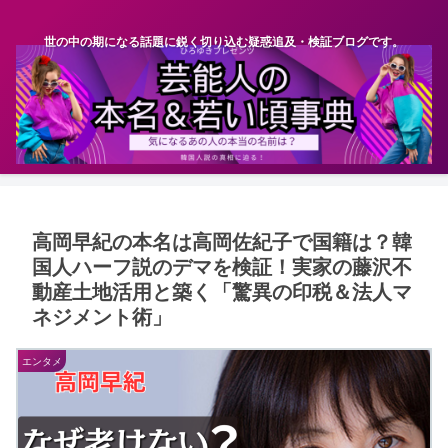
世の中の期になる話題に鋭く切り込む疑惑追及・検証ブログです。
高岡早紀の本名は高岡佐紀子で国籍は？韓
国人ハーフ説のデマを検証！実家の藤沢不
動産土地活用と築く「驚異の印税＆法人マ
ネジメント術」
エンタメ