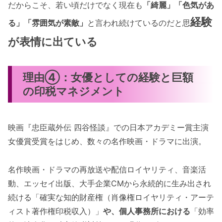
だからこそ、若い頃だけでなく現在も
「綺麗」「色気があ
経験
る」「雰囲気が素敵」
と言われ続けているのだと思
が表情に出ている
理由④：女優としての経験と巨額
の印税マネジメント
映画『忠臣蔵外伝 四谷怪談』での日本アカデミー賞主演
女優賞受賞をはじめ、数々の名作映画・ドラマに出演。
名作映画・ドラマの再放送や配信ロイヤリティ、音楽活
動、エッセイ出版、大手企業CMから永続的に生み出され
続ける「確実な知的財産権（肖像権ロイヤリティ・アーテ
ィスト著作権印税収入）」
や、個人事務所における
「効率