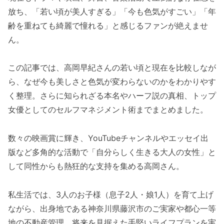
放ち、「若い頃が美人すぎる」「今も色気がすごい」「年
齢を重ねても綺麗で憧れる」と感じるファンが絶えませ
ん。
この記事では、高岡早紀さんの若い頃と現在を比較しなが
ら、なぜ今も美しさと色気が変わらないのかをわかりやす
く整理。さらに知られざる本名やハーフ説の真相、トップ
女優としてのセルフマネジメント術までまとめました。
数々の映画賞に輝き、YouTubeチャンネルやエッセイ出
版など多角的な活動で「自分らしく生きる大人の女性」と
して同性からも熱狂的な支持を集める高岡さん。
私生活では、3人のお子様（息子2人・娘1人）を育て上げ
ながら、出身地である神奈川県藤沢市のご実家や都心一等
地の不動産管理、将来を見据えた手堅いライフプランを実