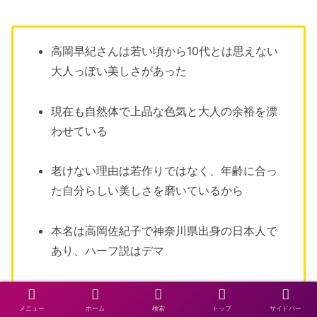
高岡早紀さんは若い頃から10代とは思えない
大人っぽい美しさがあった
現在も自然体で上品な色気と大人の余裕を漂
わせている
老けない理由は若作りではなく、年齢に合っ
た自分らしい美しさを磨いているから
本名は高岡佐紀子で神奈川県出身の日本人で
あり、ハーフ説はデマ
巨額の知的財産や不動産資産など、手堅いセ
ルフマネジメントを実践
メニュー
ホーム
検索
トップ
サイドバー