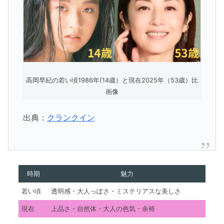
高岡早紀の若い頃1986年(14歳）と現在2025年（53歳）比
画像
出典：
クランクイン
時期
魅力
若い頃
透明感・大人っぽさ・ミステリアスな美しさ
現在
上品さ・自然体・大人の色気・余裕