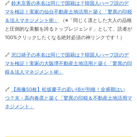
🔗
鈴木京香の本名は同じで国籍は？韓国人ハーフ説のデ
マを検証！実家の仙台不動産土地活用と築く「驚異の印税
＆法人マネジメント術」
（※「同じく凛とした大人の品格
と圧倒的な美貌を誇るトップレジェンド」として、読者が
100%クリックしたくなる絶対必須の神リンクです！）
🔗
沢口靖子の本名は同じで国籍は？韓国人ハーフ説のデ
マを検証！実家の大阪堺不動産土地活用と築く「驚異の印
税＆法人マネジメント術」
🔗
【画像50枚】松坂慶子の若い頃が別格！全盛期はい
つ？夫・高内春彦と築く「驚異の印税＆不動産土地活用マ
ネジメント」