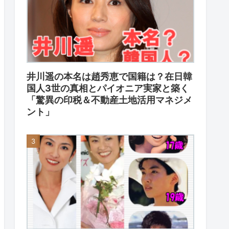
井川遥の本名は趙秀恵で国籍は？在日韓
国人3世の真相とパイオニア実家と築く
「驚異の印税＆不動産土地活用マネジメ
ント」