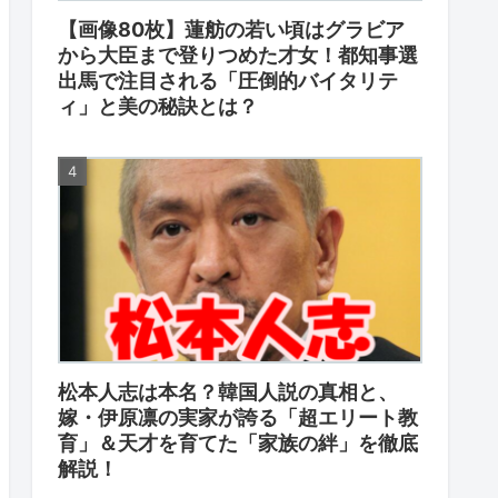
【画像80枚】蓮舫の若い頃はグラビア
から大臣まで登りつめた才女！都知事選
出馬で注目される「圧倒的バイタリテ
ィ」と美の秘訣とは？
松本人志は本名？韓国人説の真相と、
嫁・伊原凛の実家が誇る「超エリート教
育」＆天才を育てた「家族の絆」を徹底
解説！