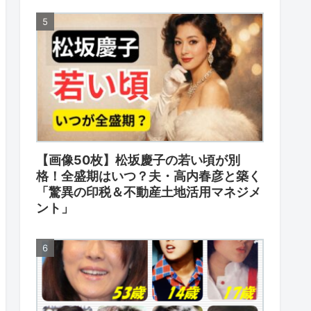
【画像50枚】松坂慶子の若い頃が別
格！全盛期はいつ？夫・高内春彦と築く
「驚異の印税＆不動産土地活用マネジメ
ント」