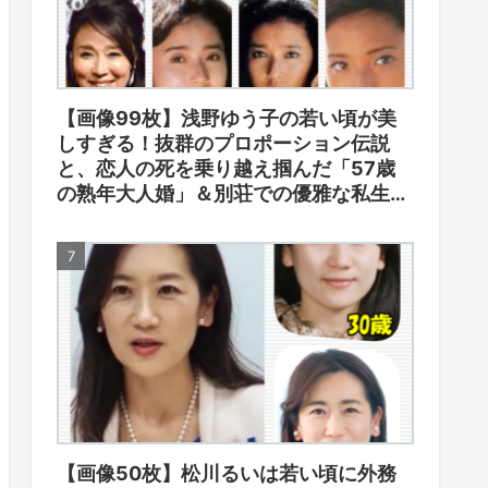
【画像99枚】浅野ゆう子の若い頃が美
しすぎる！抜群のプロポーション伝説
と、恋人の死を乗り越え掴んだ「57歳
の熟年大人婚」＆別荘での優雅な私生
活！
【画像50枚】松川るいは若い頃に外務