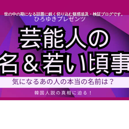
世の中の期になる話題に鋭く切り込む疑惑追及・検証ブログです。