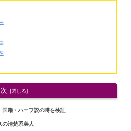
由
由
在
目次
・国籍・ハーフ説の噂を検証
スの清楚系美人