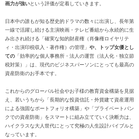
画力が強い
という評価が定着していきます。
日本中の誰もが知る歴史的ドラマの数々に出演し、長年第
一線で活躍し続ける主演映画・テレビ番組から永続的に生
み出され続ける「確実な知的財産権（肖像権ロイヤリテ
ィ・出演印税収入・著作権）の管理」
や、トップ女優とし
ての
「効率的な個人事務所・法人の運営（法人化・独立節
税対策）」は、現代のビジネスパーソンにとっても最高の
資産防衛のお手本です。
これからのグローバル社会やお子様の教育資金構築を見据
え、若いうちから「長期的な投資信託・外貨建て資産運用
による強固なポートフォリオ構築」や「プライベートバン
クでの資産防衛」をスマートに組み立てていく決断力は、
ハイクラスな大人世代にとって究極の人生設計バイブルと
なっています。