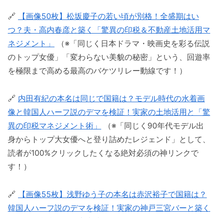
🔗
【画像50枚】松坂慶子の若い頃が別格！全盛期はい
つ？夫・高内春彦と築く「驚異の印税＆不動産土地活用マ
ネジメント」
（※「同じく日本ドラマ・映画史を彩る伝説
のトップ女優」「変わらない美貌の秘密」という、回遊率
を極限まで高める最高のバケツリレー動線です！）
🔗
内田有紀の本名は同じで国籍は？モデル時代の水着画
像と韓国人ハーフ説のデマを検証！実家の土地活用と「驚
異の印税マネジメント術」
（※「同じく90年代モデル出
身からトップ大女優へと登り詰めたレジェンド」として、
読者が100%クリックしたくなる絶対必須の神リンクで
す！）
🔗
【画像55枚】浅野ゆう子の本名は赤沢裕子で国籍は？
韓国人ハーフ説のデマを検証！実家の神戸三宮バーと築く