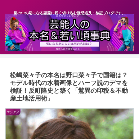
世の中の期になる話題に鋭く切り込む疑惑追及・検証ブログです。
松嶋菜々子の本名は野口菜々子で国籍は？
モデル時代の水着画像とハーフ説のデマを
検証！反町隆史と築く「驚異の印税＆不動
産土地活用術」
エンタメ