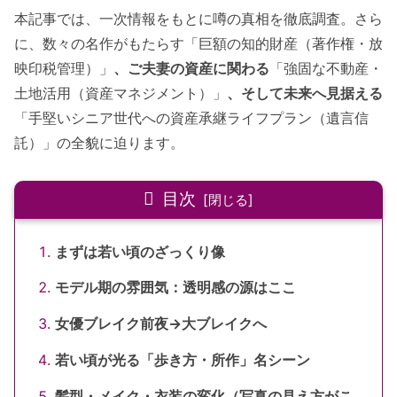
本記事では、一次情報をもとに噂の真相を徹底調査。さら
に、数々の名作がもたらす「巨額の知的財産（著作権・放
映印税管理）」
、ご夫妻の資産に関わる
「強固な不動産・
土地活用（資産マネジメント）」
、そして未来へ見据える
「手堅いシニア世代への資産承継ライフプラン（遺言信
託）」の全貌に迫ります。
目次
まずは若い頃のざっくり像
モデル期の雰囲気：透明感の源はここ
女優ブレイク前夜→大ブレイクへ
若い頃が光る「歩き方・所作」名シーン
髪型・メイク・衣装の変化（写真の見え方がこ