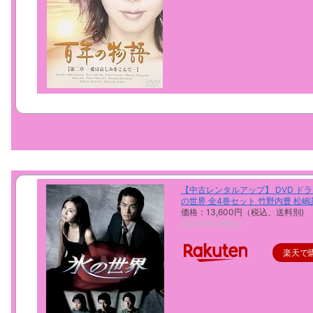
【中古レンタルアップ】 DVD ドラ
の世界 全4巻セット 竹野内豊 松
価格：13,600円（税込、送料別)
(2025/11/1時点)
楽天で