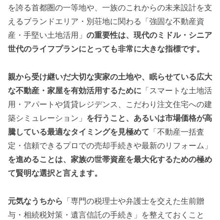
を誇る首都圏の一等地や、一族のこれからの未来設計を支
えるブランドエリア・別荘地に関わる「強固な不動産資
産・手堅い土地活用」
の重要性は、現代のミドル・シニア
世代のライフプランにとっても非常に大きな指標です。
親から受け継いだ大切な実家の土地や、眠らせている広大
な不動産・家屋を有効活用するために
「スマートな土地活
用・アパートや賃貸レジデンス、こだわり注文住宅への建
築シミュレーション」
を行うこと、あるいは市場価格が高
騰している最適なタイミングを見極めて
「不動産一括査
定・信頼できるプロでの売却手続きや最新のリフォーム」
を進めることは、家族の世帯資産を最大化するための極め
て賢明な選択と言えます。
元気なうちから
「専門の税理士や弁護士を交えた生前贈
与・相続税対策・遺言信託の手続き」を整えておくこと