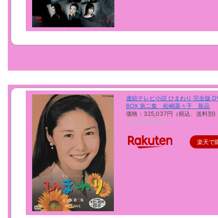
連続テレビ小説 ひまわり 完全版 D
BOX 第二集 松嶋菜々子 新品
価格：325,037円（税込、送料別)
(2025/11/1時点)
楽天で