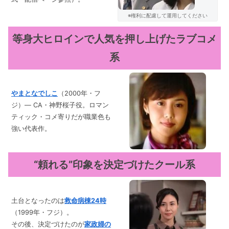
※権利に配慮して運用してください
等身大ヒロインで人気を押し上げたラブコメ
系
やまとなでしこ
（2000年・フ
ジ）— CA・神野桜子役。ロマン
ティック・コメ寄りだが職業色も
強い代表作。
“頼れる”印象を決定づけたクール系
土台となったのは
救命病棟24時
（1999年・フジ）。
その後、決定づけたのが
家政婦の