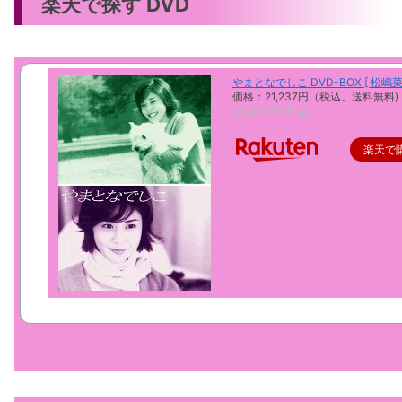
楽天で探す DVD
やまとなでしこ DVD-BOX [ 松嶋菜
価格：21,237円（税込、送料無料)
(2025/11/1時点)
楽天で