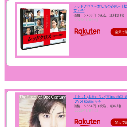
レッドクロス～女たちの赤紙～ [ 
菜々子 ]
価格：5,768円（税込、送料無料)
(2025/11/1時点)
楽天で
【中古】(非常に良い)百年の物語 
[DVD] 松嶋菜々子
価格：5,654円（税込、送料別)
(2025/11/1時点)
楽天で