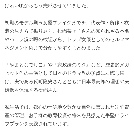
は若い頃からもう完成させていました。
初期のモデル期→女優ブレイクまでを、代表作・所作・衣
装の見え方で振り返り。松嶋菜々子さんの知られざる本名
やハーフ説の噂の検証から、トップ女優としてのセルフマ
ネジメント術まで分かりやすくまとめました。
『やまとなでしこ』や『家政婦のミタ』など、歴史的メガ
ヒット作の主演として日本のドラマ界の頂点に君臨し続
け、夫である反町隆史さんとともに日本最高峰の理想の夫
婦像を体現する松嶋さん。
私生活では、都心の一等地や豊かな自然に恵まれた別荘資
産の管理、お子様の教育投資や将来を見据えた手堅いライ
フプランを実践されています。