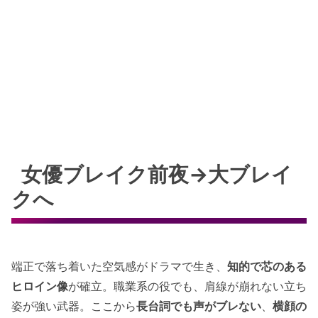
女優ブレイク前夜→大ブレイ
クへ
端正で落ち着いた空気感がドラマで生き、
知的で芯のある
ヒロイン像
が確立。職業系の役でも、肩線が崩れない立ち
姿が強い武器。ここから
長台詞でも声がブレない
、
横顔の