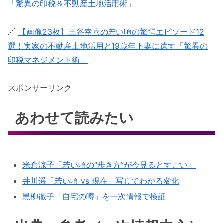
「驚異の印税＆不動産土地活用術」
🔗
【画像23枚】三谷幸喜の若い頃の驚愕エピソード12
選！実家の不動産土地活用と19歳年下妻に遺す「驚異の
印税マネジメント術」
スポンサーリンク
あわせて読みたい
米倉涼子「若い頃の“歩き方”が今見るとすごい」
井川遥「若い頃 vs 現在」写真でわかる変化
黒柳徹子「自宅の噂」を一次情報で検証