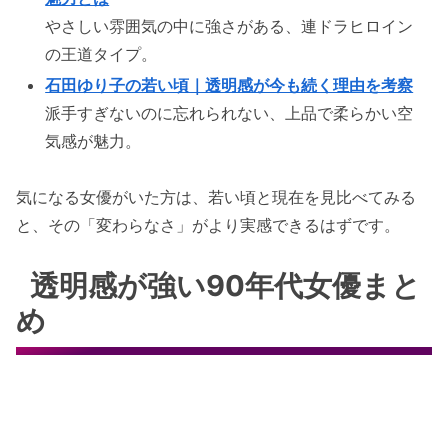
やさしい雰囲気の中に強さがある、連ドラヒロイン
の王道タイプ。
石田ゆり子の若い頃｜透明感が今も続く理由を考察
派手すぎないのに忘れられない、上品で柔らかい空
気感が魅力。
気になる女優がいた方は、若い頃と現在を見比べてみる
と、その「変わらなさ」がより実感できるはずです。
透明感が強い90年代女優まと
め