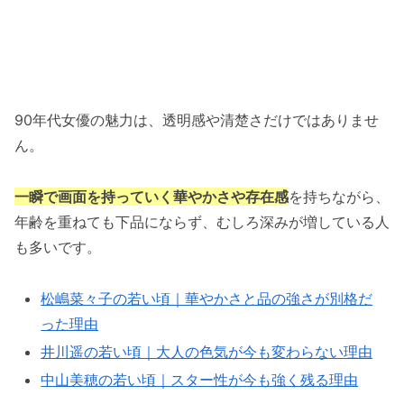
90年代女優の魅力は、透明感や清楚さだけではありませ
ん。
一瞬で画面を持っていく華やかさや存在感
を持ちながら、
年齢を重ねても下品にならず、むしろ深みが増している人
も多いです。
松嶋菜々子の若い頃｜華やかさと品の強さが別格だ
った理由
井川遥の若い頃｜大人の色気が今も変わらない理由
中山美穂の若い頃｜スター性が今も強く残る理由