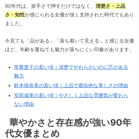
90年代は、派手さで押すだけではなく、
清楚さ・上品
さ・知性
が感じられる女優が強く支持された時代でもあり
ました。
今見ても「品がある」「落ち着いて見える」と感じる女優
ほど、年齢を重ねても魅力が落ちにくい印象があります。
常盤貴子の若い頃｜清楚でやわらかいのに芯がある
魅力
鈴木保奈美の若い頃｜上品で都会的な美しさの理由
安田成美の若い頃｜やさしく上品な雰囲気が変わら
ない理由
華やかさと存在感が強い90年
代女優まとめ