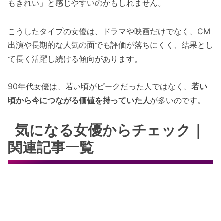
もきれい」と感じやすいのかもしれません。
こうしたタイプの女優は、ドラマや映画だけでなく、CM
出演や長期的な人気の面でも評価が落ちにくく、結果とし
て長く活躍し続ける傾向があります。
90年代女優は、若い頃がピークだった人ではなく、
若い
頃から今につながる価値を持っていた人
が多いのです。
気になる女優からチェック｜
関連記事一覧