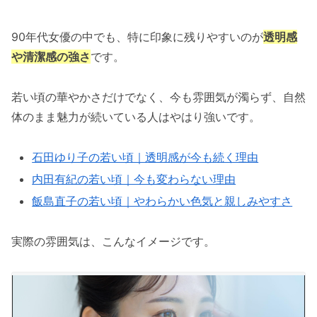
90年代女優の中でも、特に印象に残りやすいのが
透明感
や清潔感の強さ
です。
若い頃の華やかさだけでなく、今も雰囲気が濁らず、自然
体のまま魅力が続いている人はやはり強いです。
石田ゆり子の若い頃｜透明感が今も続く理由
内田有紀の若い頃｜今も変わらない理由
飯島直子の若い頃｜やわらかい色気と親しみやすさ
実際の雰囲気は、こんなイメージです。