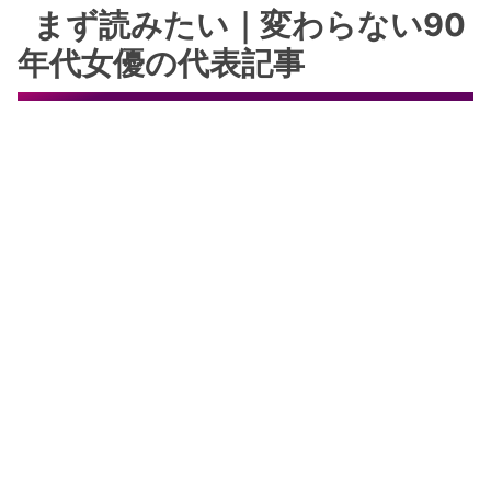
まず読みたい｜変わらない90
年代女優の代表記事