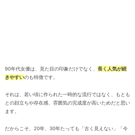
90年代女優は、見た目の印象だけでなく、
長く人気が続
きやすい
のも特徴です。
それは、若い頃に作られた一時的な流行ではなく、もとも
との顔立ちや存在感、雰囲気の完成度が高いためだと思い
ます。
だからこそ、20年、30年たっても「古く見えない」「今