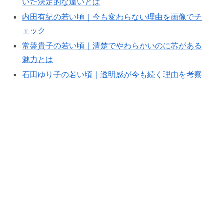
いた決定的な違いとは
内田有紀の若い頃｜今も変わらない理由を画像でチ
ェック
常盤貴子の若い頃｜清楚でやわらかいのに芯がある
魅力とは
石田ゆり子の若い頃｜透明感が今も続く理由を考察