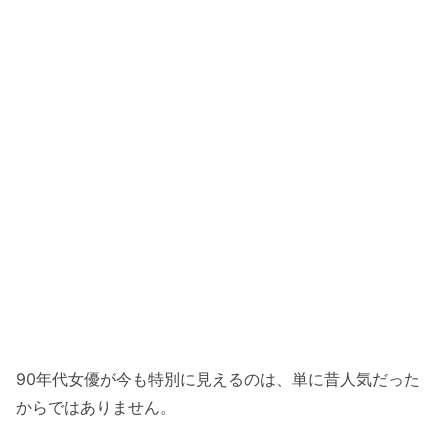
90年代女優が今も特別に見えるのは、単に昔人気だった
からではありません。