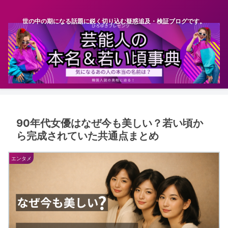
世の中の期になる話題に鋭く切り込む疑惑追及・検証ブログです。
90年代女優はなぜ今も美しい？若い頃か
ら完成されていた共通点まとめ
エンタメ