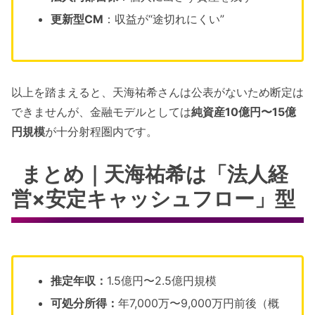
更新型CM
：収益が“途切れにくい”
以上を踏まえると、天海祐希さんは公表がないため断定は
できませんが、金融モデルとしては
純資産10億円〜15億
円規模
が十分射程圏内です。
まとめ｜天海祐希は「法人経
営×安定キャッシュフロー」型
推定年収：
1.5億円〜2.5億円規模
可処分所得：
年7,000万〜9,000万円前後（概