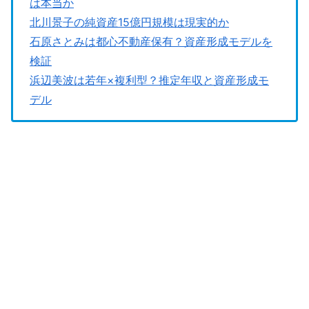
は本当か
北川景子の純資産15億円規模は現実的か
石原さとみは都心不動産保有？資産形成モデルを
検証
浜辺美波は若年×複利型？推定年収と資産形成モ
デル