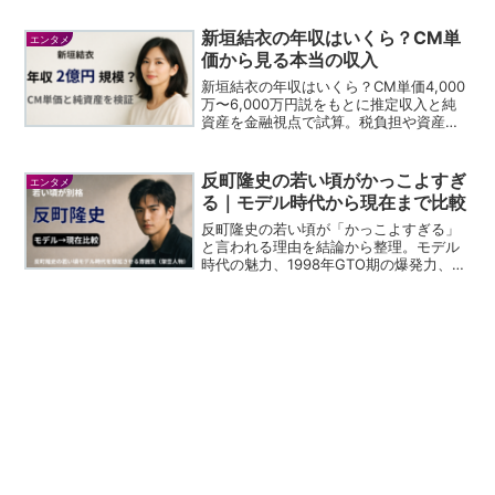
の矯正までまたは礼儀作法を行いそれが
後に女優やCMのモデルでいかんなく発揮
新垣結衣の年収はいくら？CM単
エンタメ
しています。
価から見る本当の収入
新垣結衣の年収はいくら？CM単価4,000
万〜6,000万円説をもとに推定収入と純
資産を金融視点で試算。税負担や資産形
成の可能性まで具体的に解説します。
反町隆史の若い頃がかっこよすぎ
エンタメ
る｜モデル時代から現在まで比較
反町隆史の若い頃が「かっこよすぎる」
と言われる理由を結論から整理。モデル
時代の魅力、1998年GTO期の爆発力、現
在との比較、若い頃の画像が検索され続
ける理由までまとめます。