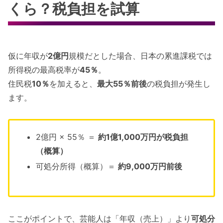
くら？税負担を試算
仮に年収が
2億円
規模だとした場合、日本の累進課税では
所得税の最高税率が
45％
。
住民税
10％
を加えると、
最大55％前後
の税負担が発生し
ます。
2億円 × 55％ ＝
約1億1,000万円が税負担
（概算）
可処分所得（概算）＝
約9,000万円前後
ここがポイントで、芸能人は「年収（売上）」より
可処分