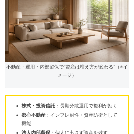
不動産・運用・内部留保で“資産は増え方が変わる”（※イ
メージ）
株式・投資信託
：長期分散運用で複利が効く
都心不動産
：インフレ耐性・資産防衛として
機能
法人内部留保
：個人に出さず資産を残す