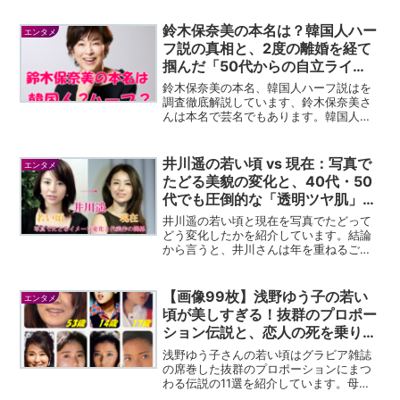
ではなく“垢抜けた理由”を徹底解説しま
す。
鈴木保奈美の本名は？韓国人ハー
エンタメ
フ説の真相と、2度の離婚を経て
掴んだ「50代からの自立ライ
フ」＆都内一等地マンションの資
鈴木保奈美の本名、韓国人ハーフ説はを
産形成術！
調査徹底解説しています、鈴木保奈美さ
んは本名で芸名でもあります。韓国人ハ
ーフ説は噂でデマでです。純粋な日本人
です、しかしながら保奈美さんのトレン
ディドラマ「東京ラブストーリー」が中
井川遥の若い頃 vs 現在：写真で
エンタメ
国、韓国で大変な人気になっています。
たどる美貌の変化と、40代・50
代でも圧倒的な「透明ツヤ肌」を
保つオーガニック美容法を徹底考
井川遥の若い頃と現在を写真でたどって
察！
どう変化したかを紹介しています。結論
から言うと、井川さんは年を重ねるごと
に綺麗になっています。デビューしたと
きは若々しい健康的でしたが、いろんな
経験が自身の雰囲気が癒しけいと言われ
【画像99枚】浅野ゆう子の若い
エンタメ
て人気を博しています。
頃が美しすぎる！抜群のプロポー
ション伝説と、恋人の死を乗り越
え掴んだ「57歳の熟年大人婚」
浅野ゆう子さんの若い頃はグラビア雑誌
＆別荘での優雅な私生活！
の席巻した抜群のプロポーションにまつ
わる伝説の11選を紹介しています。母親
が将来女優にするために、正座禁止やは