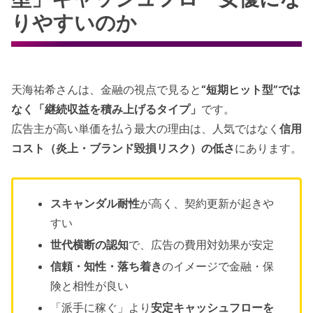
りやすいのか
天海祐希さんは、金融の視点で見ると
“短期ヒット型”では
なく「継続収益を積み上げるタイプ」
です。
広告主が高い単価を払う最大の理由は、人気ではなく
信用
コスト（炎上・ブランド毀損リスク）の低さ
にあります。
スキャンダル耐性
が高く、契約更新が起きや
すい
世代横断の認知
で、広告の費用対効果が安定
信頼・知性・落ち着き
のイメージで金融・保
険と相性が良い
「派手に稼ぐ」より
安定キャッシュフローを