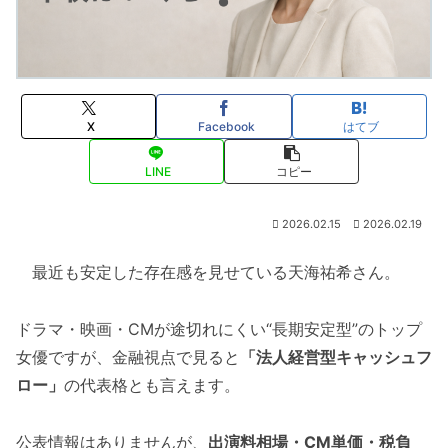
X
Facebook
はてブ
LINE
コピー
2026.02.15
2026.02.19
最近も安定した存在感を見せている天海祐希さん。
ドラマ・映画・CMが途切れにくい“長期安定型”のトップ
女優ですが、金融視点で見ると
「法人経営型キャッシュフ
ロー」
の代表格とも言えます。
公表情報はありませんが、
出演料相場・CM単価・税負