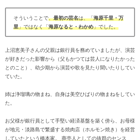
そういうことで
、
最初の芸名
は、「
海原千里・万
里
」ではなく「
海原なると・わかめ
」でした。
上沼恵美子さんの父親は銀行員を務めていましたが、演芸
が好きだった影響から（父もかつては芸人になりたかった
とのこと）、幼少期から演芸や歌を見たり聞いたりしてい
ていた。
姉は浄瑠璃の物まね、自身は美空ひばりの物まねをしてい
た。
お父様が銀行員として手堅い経済基盤を築く傍ら、お母様
が地元・淡路島で繁盛する焼肉店（ホルモン焼き）を経営
していたという橋本家。 商売人としての抜群のセンス