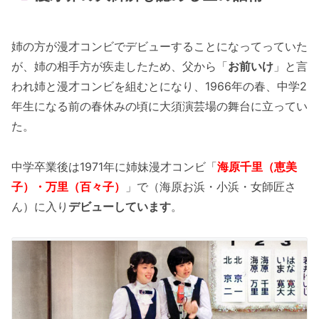
姉の方が漫才コンビでデビューすることになってっていた
が、姉の相手方が疾走したため、父から「
お前いけ
」と言
われ姉と漫才コンビを組むとになり、1966年の春、中学2
年生になる前の春休みの頃に大須演芸場の舞台に立ってい
た。
中学卒業後は1971年に姉妹漫才コンビ「
海原千里（恵美
子）・万里（百々子）
」で（海原お浜・小浜・女師匠さ
ん）に入り
デビューしています
。