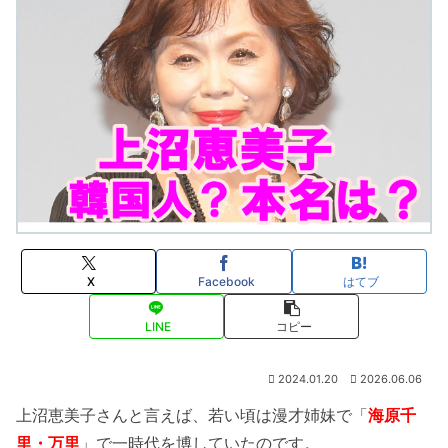
X
Facebook
はてブ
LINE
コピー
2024.01.20
2026.06.06
上沼恵美子さんと言えば、若い頃は漫才姉妹で「
海原千
里・万里
」で一時代を博していたのです。