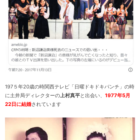
197５年20歳の時関西テレビ「日曜ドキドキパンチ」の時
に土井局ディレクターの
上
村真平
と出会い、
1977年5月
22日に結婚
されています