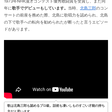
1973年NHK漫才コンテスト優秀敢闘賞を受賞し、また同
年に
歌手でデビューもしています。
当時、
北島三郎
のコン
サートの前座を務めた際、北島に歌唱力を認められ、北島
の下で歌手への転向を勧められたが断ったと言うエピソー
ドがあります。
歌は北島三郎も認めるプロ級。話術も凄いしものすごい才能の持ち
主だと思います。