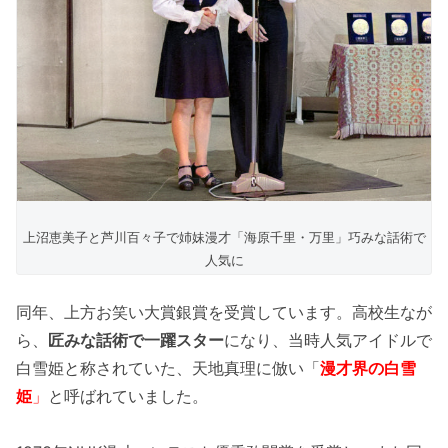
上沼恵美子と芦川百々子で姉妹漫才「海原千里・万里」巧みな話術で
人気に
同年、上方お笑い大賞銀賞を受賞しています。高校生なが
ら、
匠みな話術で一躍スター
になり、当時人気アイドルで
白雪姫と称されていた、天地真理に倣い「
漫才界の白雪
姫
」
と呼ばれていました。