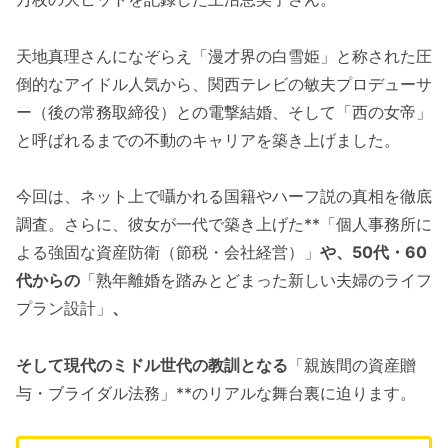
天地真理さんになぞらえ「漫才界の白雪姫」と称された圧
倒的なアイドル人気から、関西テレビの敏夫プロデューサ
ー（後の常務取締役）との電撃結婚、そして「西の女帝」
と呼ばれるまでの不動のキャリアを築き上げました。
今回は、ネット上で囁かれる国籍やハーフ説の真相を徹底
調査。さらに、彼女が一代で築き上げた**「個人事務所に
よる強固な資産防衛（節税・会社経営）」
や、50代・60
代からの
「熟年離婚を踏みとどまった新しい夫婦のライフ
プラン設計」
、
そして現代のミドル世代の教訓となる
「親族間の資産贈
与・ブライダル法務」**のリアルな舞台裏に迫ります。