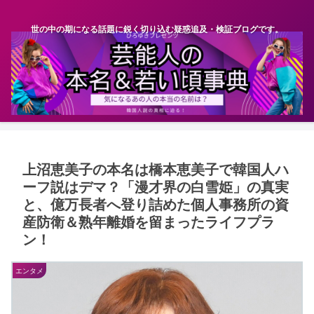
世の中の期になる話題に鋭く切り込む疑惑追及・検証ブログです。
上沼恵美子の本名は橋本恵美子で韓国人ハ
ーフ説はデマ？「漫才界の白雪姫」の真実
と、億万長者へ登り詰めた個人事務所の資
産防衛＆熟年離婚を留まったライフプラ
ン！
エンタメ