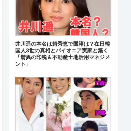
井川遥の本名は趙秀恵で国籍は？在日韓
国人3世の真相とパイオニア実家と築く
「驚異の印税＆不動産土地活用マネジメ
ント」