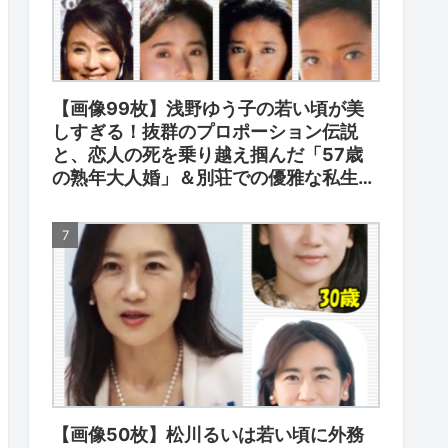
【画像99枚】浅野ゆう子の若い頃が美
しすぎる！抜群のプロポーション伝説
と、恋人の死を乗り越え掴んだ「57歳
の熟年大人婚」＆別荘での優雅な私生
活！
【画像50枚】松川るいは若い頃に外務