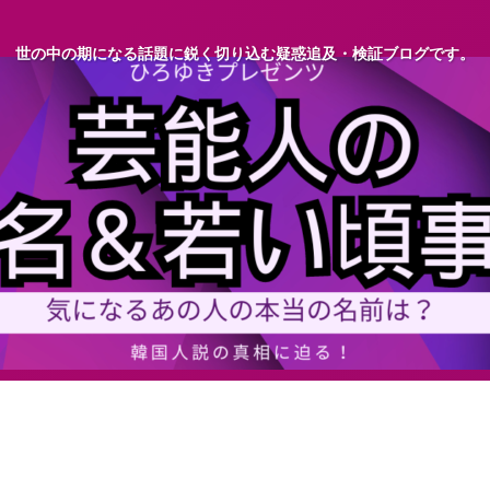
世の中の期になる話題に鋭く切り込む疑惑追及・検証ブログです。