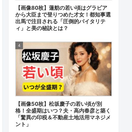
【画像80枚】蓮舫の若い頃はグラビア
から大臣まで登りつめた才女！都知事選
出馬で注目される「圧倒的バイタリテ
ィ」と美の秘訣とは？
【画像50枚】松坂慶子の若い頃が別
格！全盛期はいつ？夫・高内春彦と築く
「驚異の印税＆不動産土地活用マネジメ
ント」