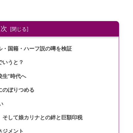
目次
ル・国籍・ハーフ説の噂を検証
でいうと？
校生”時代へ
1にのぼりつめる
い
、そして娘カリナとの絆と巨額印税
ネジメント