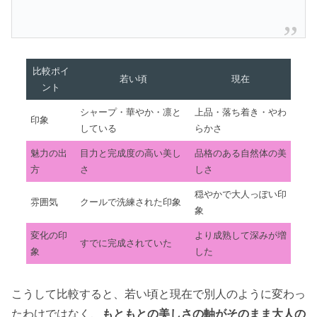
比較ポイ
若い頃
現在
ント
シャープ・華やか・凛と
上品・落ち着き・やわ
印象
している
らかさ
魅力の出
目力と完成度の高い美し
品格のある自然体の美
方
さ
しさ
穏やかで大人っぽい印
雰囲気
クールで洗練された印象
象
変化の印
より成熟して深みが増
すでに完成されていた
象
した
こうして比較すると、若い頃と現在で別人のように変わっ
たわけではなく、
もともとの美しさの軸がそのまま大人の